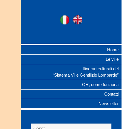
Ville Gentilizie
Ita
Eng
Lombarde
Home
Le ville
Itinerari culturali del
“Sistema Ville Gentilizie Lombarde”
QR, come funziona
Contatti
Newsletter
Ricerca