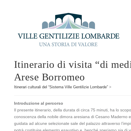
Itinerario di visita “di me
Arese Borromeo
Itinerari culturali del “Sistema Ville Gentilizie Lombarde”
>
Introduzione al percorso
Il presente itinerario, della durata di circa 75 minuti, ha lo scopo
conoscenza della nobile dimora aresiana di Cesano Maderno e di
guidata ad alcune selezionate sale del palazzo attraverso l’imp
potrà costituire elemento esaustivo e, benché speriamo sia di v