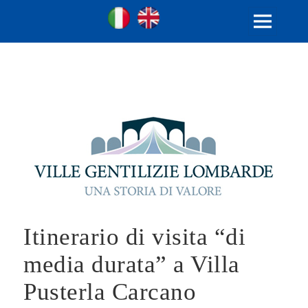
Ville Gentilizie Lombarde
Ita
Eng
MENU
E
WIDGET
Itinerario di visita “di
media durata” a Villa
Pusterla Carcano