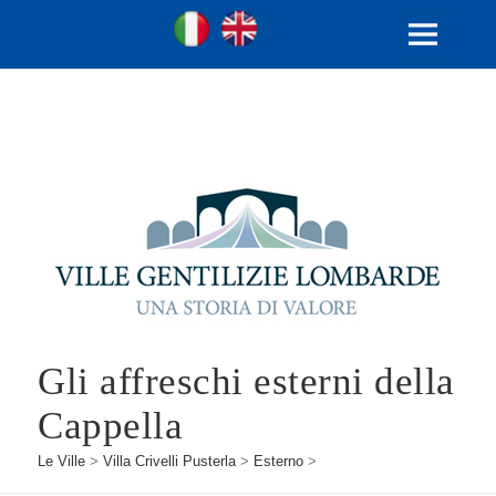
Ville Gentilizie Lombarde
Ita
Eng
MENU
E
WIDGET
Gli affreschi esterni della
Cappella
Le Ville
>
Villa Crivelli Pusterla
>
Esterno
>