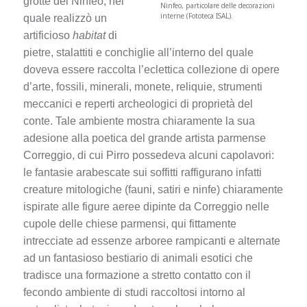
grotte del Ninfeo, nel
Ninfeo, particolare delle decorazioni
interne (Fototeca ISAL).
quale realizzò un
artificioso
habitat
di
pietre, stalattiti e conchiglie all’interno del quale
doveva essere raccolta l’eclettica collezione di opere
d’arte, fossili, minerali, monete, reliquie, strumenti
meccanici e reperti archeologici di proprietà del
conte. Tale ambiente mostra chiaramente la sua
adesione alla poetica del grande artista parmense
Correggio, di cui Pirro possedeva alcuni capolavori:
le fantasie arabescate sui soffitti raffigurano infatti
creature mitologiche (fauni, satiri e ninfe) chiaramente
ispirate alle figure aeree dipinte da Correggio nelle
cupole delle chiese parmensi, qui fittamente
intrecciate ad essenze arboree rampicanti e alternate
ad un fantasioso bestiario di animali esotici che
tradisce una formazione a stretto contatto con il
fecondo ambiente di studi raccoltosi intorno al