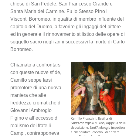
chiese di San Fedele, San Francesco Grande e
Santa Maria del Carmine. Fu lo Stesso Pirro I
Visconti Borromeo, in qualità di membro influente del
capitolo del Duomo, a favorire gli ingaggi del pittore
ed in generale il rinnovamento stilistico delle opere di
soggetto sacro negli anni successivi la morte di Carlo
Borromeo.
Chiamato a confrontarsi
con queste nuove sfide,
Camillo seppe farsi
promotore di una nuova
maniera che alle
freddezze cromatiche di
Giovanni Ambrogio
Figino e all’eccesso di
Camillo Procaccini, Basilica di
Sant’Ambrogio a Milano, cappella della
realismo dei fratelli
deposizione, Sant’Ambrogio impedisce
all’imperatore Teodosio I di entrare
Campi, contrapponeva