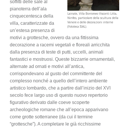
soffitti delle sale al
pianoterra dell’ala
Lainate, Villa Borromeo Visconti Litta,
cinquecentesca della
Ninfeo, particolare della scultura della
Venere e delle decorazioni interne
villa, caratterizzate da
(Fototeca ISAL).
un’estesa presenza di
motivi a grottesche, ovvero da una fittissima
decorazione a racemi vegetali e floreali arricchita
dalla presenza di teste di putti, uccelli, animali
fantastici e mostruosi. Queste bizzarrie ornamentali,
alternate ad ornati e motivi all’antica,
corrispondevano al gusto del committente del
complesso nonché a quello dell’intero ambiente
artistico lombardo, che a partire dall’inizio del XVI
secolo fece largo uso di questo nuovo repertorio
figurativo derivato dalle coeve scoperte
archeologiche romane che all’epoca apparivano
come grotte sotterranee (da cui il termine
“grottesche”). A completare le già ricchissime