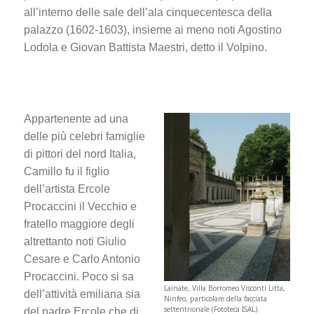
all’interno delle sale dell’ala cinquecentesca della
palazzo (1602-1603), insieme ai meno noti Agostino
Lodola e Giovan Battista Maestri, detto il Volpino.
Appartenente ad una
delle più celebri famiglie
di pittori del nord Italia,
Camillo fu il figlio
dell’artista Ercole
Procaccini il Vecchio e
fratello maggiore degli
altrettanto noti Giulio
Cesare e Carlo Antonio
Procaccini. Poco si sa
Lainate, Villa Borromeo Visconti Litta,
dell’attività emiliana sia
Ninfeo, particolare della facciata
settentrionale (Fototeca ISAL).
del padre Ercole che di