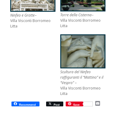
Torre della Cisterna
–
Ninfeo e Grotte
–
Villa Visconti Borromeo
Villa Visconti Borromeo
Litta
Litta
Scultura del Ninfeo
raffiguranti il “Mattino” e il
“Vespro”
–
Villa Visconti Borromeo
Litta
E
Recommend
Post
Save
m
a
i
l