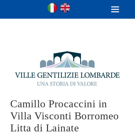
Ville Gentilizie Lombarde
Ita
Eng
MENU
E
WIDGET
Camillo Procaccini in
Villa Visconti Borromeo
Litta di Lainate