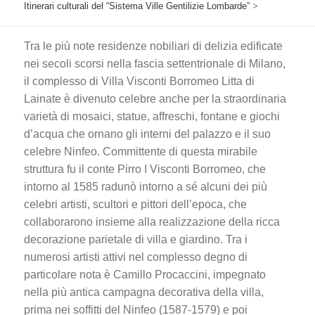
Itinerari culturali del “Sistema Ville Gentilizie Lombarde”
>
Tra le più note residenze nobiliari di delizia edificate
nei secoli scorsi nella fascia settentrionale di Milano,
il complesso di Villa Visconti Borromeo Litta di
Lainate è divenuto celebre anche per la straordinaria
varietà di mosaici, statue, affreschi, fontane e giochi
d’acqua che ornano gli interni del palazzo e il suo
celebre Ninfeo. Committente di questa mirabile
struttura fu il conte Pirro I Visconti Borromeo, che
intorno al 1585 radunò intorno a sé alcuni dei più
celebri artisti, scultori e pittori dell’epoca, che
collaborarono insieme alla realizzazione della ricca
decorazione parietale di villa e giardino. Tra i
numerosi artisti attivi nel complesso degno di
particolare nota è Camillo Procaccini, impegnato
nella più antica campagna decorativa della villa,
prima nei soffitti del Ninfeo (1587-1579) e poi