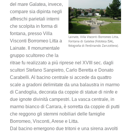
del mare Galatea, invece,
compare sia dipinta negli
affreschi parietali interni
che scolpita in forma di
fontana, presso Villa
Lainate, Villa Visconti Borromeo Litta,
Visconti Borromeo Litta a
Fontana di Galatea (Fototeca ISAL,
fotografia di Ferdinando Zanzottera).
Lainate. Il monumentale
gruppo scultoreo che la
ritrae fu realizzato a più riprese nel XVIII sec. dagli
scultori Stefano Sanpietro, Carlo Beretta e Donato
Carabelli. Al bacino centrale si accede da quattro
scale a gradoni delimitate da una balaustra in marmo
di Candoglia, decorata da coppie di statue di ninfe e
due ignote divinità campestri. La vasca centrale, in
marmo bianco di Carrara, è sorretta da coppie di putti
che reggono gli stemmi nobiliari delle famiglie
Borromeo, Visconti, Arese e Litta.
Dal bacino emergono due tritoni e una sirena avvolti