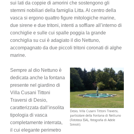
sui lati da coppie di amorini che sostengono gli
stemmi nobiliari della famiglia Litta. Al centro della
vasca si ergono quattro figure mitologiche marine,
due sirene e due tritoni, intenti a soffiare all’interno di
conchiglie e sulle cui spalle poggia la grande
conchiglia su cui è adagiato il dio Nettuno,
accompagnato da due piccoli tritoni coronati di alghe
marine.
Sempre al dio Nettuno è
dedicata anche la fontana
presente nel giardino di
Villa Cusani Tittoni
Traversi di Desio,
caratterizzata dall’insolita
Desio, Villa Cusani Tittoni Traversi,
tipologia di vasca
particolare della Fontana di Nettuno
(Fototeca ISAL, fotografia di Adele
completamente interrata,
Simioli).
il cui elegante perimetro