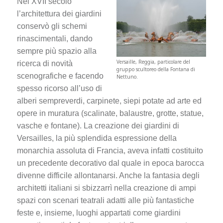
Nel XVII secolo
l’architettura dei giardini
conservò gli schemi
rinascimentali, dando
sempre più spazio alla
Versaille, Reggia, particolare del
ricerca di novità
gruppo scultoreo della Fontana di
scenografiche e facendo
Nettuno.
spesso ricorso all’uso di
alberi sempreverdi, carpinete, siepi potate ad arte ed
opere in muratura (scalinate, balaustre, grotte, statue,
vasche e fontane). La creazione dei giardini di
Versailles, la più splendida espressione della
monarchia assoluta di Francia, aveva infatti costituito
un precedente decorativo dal quale in epoca barocca
divenne difficile allontanarsi. Anche la fantasia degli
architetti italiani si sbizzarrì nella creazione di ampi
spazi con scenari teatrali adatti alle più fantastiche
feste e, insieme, luoghi appartati come giardini