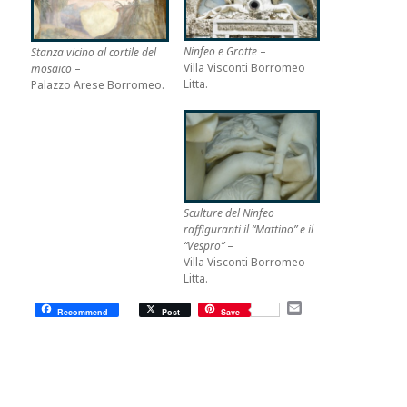
Ninfeo e Grotte
–
Stanza vicino al cortile del
Villa Visconti Borromeo
mosaico
–
Litta.
Palazzo Arese Borromeo.
Sculture del Ninfeo
raffiguranti il “Mattino” e il
“Vespro”
–
Villa Visconti Borromeo
Litta.
E
Recommend
Post
Save
m
a
i
l