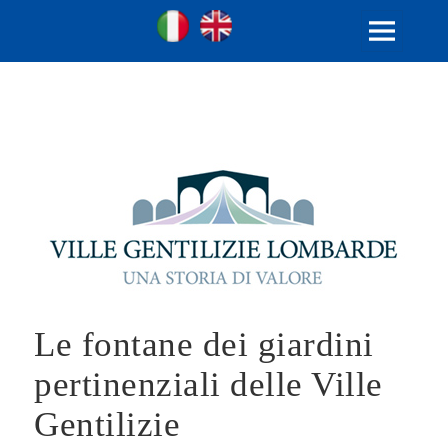
Ville Gentilizie Lombarde
Ita
Eng
MENU
E
WIDGET
Le fontane dei giardini
pertinenziali delle Ville
Gentilizie