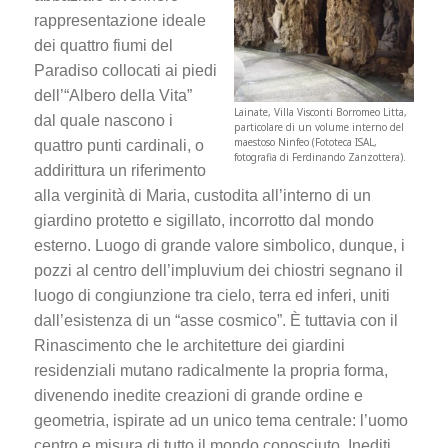
rappresentazione ideale
dei quattro fiumi del
Paradiso collocati ai piedi
dell’“Albero della Vita”
Lainate, Villa Visconti Borromeo Litta,
dal quale nascono i
particolare di un volume interno del
maestoso Ninfeo (Fototeca ISAL,
quattro punti cardinali, o
fotografia di Ferdinando Zanzottera).
addirittura un riferimento
alla verginità di Maria, custodita all’interno di un
giardino protetto e sigillato, incorrotto dal mondo
esterno. Luogo di grande valore simbolico, dunque, i
pozzi al centro dell’impluvium dei chiostri segnano il
luogo di congiunzione tra cielo, terra ed inferi, uniti
dall’esistenza di un “asse cosmico”. È tuttavia con il
Rinascimento che le architetture dei giardini
residenziali mutano radicalmente la propria forma,
divenendo inedite creazioni di grande ordine e
geometria, ispirate ad un unico tema centrale: l’uomo
centro e misura di tutto il mondo conosciuto. Inediti