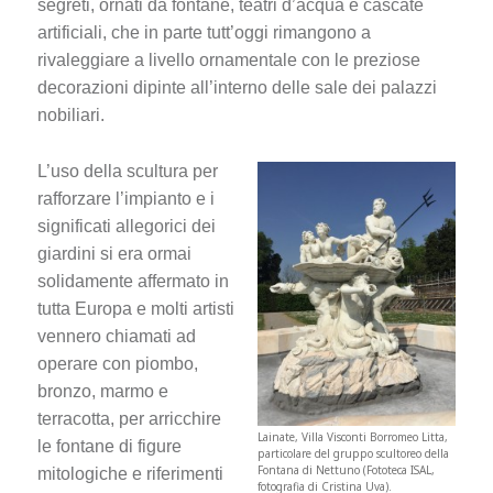
segreti, ornati da fontane, teatri d’acqua e cascate
artificiali, che in parte tutt’oggi rimangono a
rivaleggiare a livello ornamentale con le preziose
decorazioni dipinte all’interno delle sale dei palazzi
nobiliari.
L’uso della scultura per
rafforzare l’impianto e i
significati allegorici dei
giardini si era ormai
solidamente affermato in
tutta Europa e molti artisti
vennero chiamati ad
operare con piombo,
bronzo, marmo e
terracotta, per arricchire
Lainate, Villa Visconti Borromeo Litta,
le fontane di figure
particolare del gruppo scultoreo della
Fontana di Nettuno (Fototeca ISAL,
mitologiche e riferimenti
fotografia di Cristina Uva).