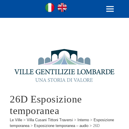
Ville Gentilizie Lombarde
Ita
Eng
MENU
E
WIDGET
26D Esposizione
temporanea
Le Ville
>
Villa Cusani Tittoni Traversi
>
Interno
>
Esposizione
temporanea
>
Esposizione temporanea – audio
>
26D