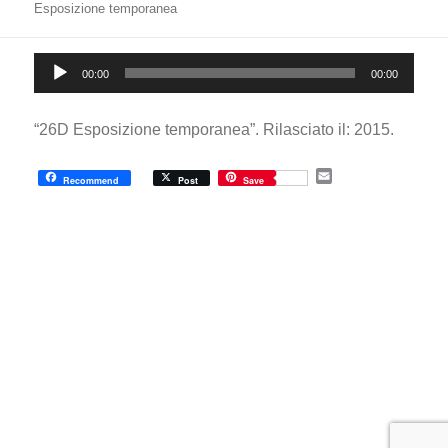
Esposizione temporanea
Audio
00:00
00:00
Player
“26D Esposizione temporanea”. Rilasciato il: 2015.
E
Recommend
Post
Save
m
a
i
l