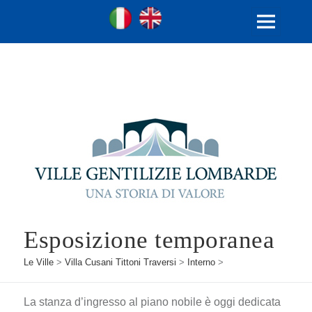
Ville Gentilizie Lombarde
Ita
Eng
MENU
E
WIDGET
Esposizione temporanea
Le Ville
>
Villa Cusani Tittoni Traversi
>
Interno
>
La stanza d’ingresso al piano nobile è oggi dedicata