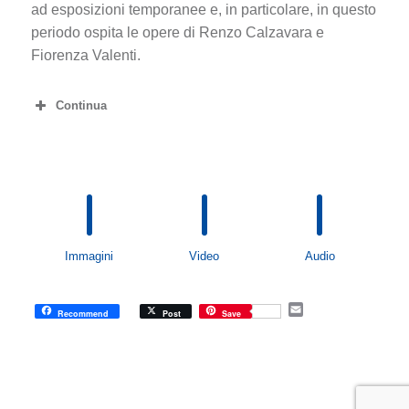
ad esposizioni temporanee e, in particolare, in questo
periodo ospita le opere di Renzo Calzavara e
Fiorenza Valenti.
Continua
Immagini
Video
Audio
E
Recommend
Post
Save
m
a
i
l