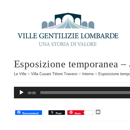
Esposizione temporanea – 
Le Ville
>
Villa Cusani Tittoni Traversi
>
Interno
>
Esposizione temp
Audio
00:00
Player
E
Recommend
Post
Save
m
a
i