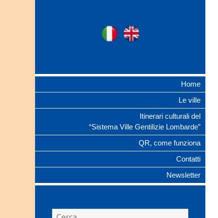
Ville Gentilizie
Ita
Eng
Lombarde
Home
Le ville
Itinerari culturali del
“Sistema Ville Gentilizie Lombarde”
QR, come funziona
Contatti
Newsletter
Ricerca