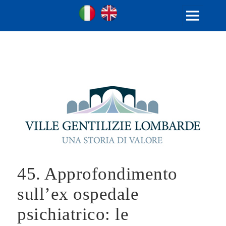
Ville Gentilizie Lombarde
Ita
Eng
MENU
E
WIDGET
45. Approfondimento
sull’ex ospedale
psichiatrico: le