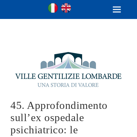
Ville Gentilizie Lombarde
Ita
Eng
MENU
AND
WIDGETS
45. Approfondimento
sull’ex ospedale
psichiatrico: le