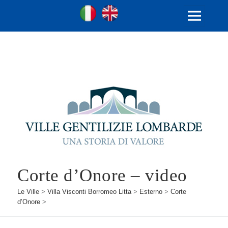
Ville Gentilizie Lombarde
Ita
Eng
MENU
E
WIDGET
Corte d’Onore – video
Le Ville
>
Villa Visconti Borromeo Litta
>
Esterno
>
Corte
d’Onore
>