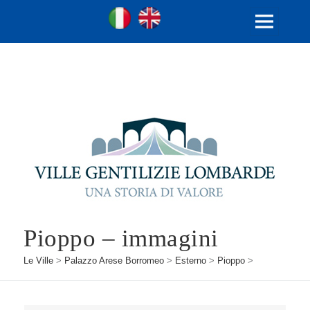
Ville Gentilizie Lombarde
Ita
Eng
MENU
E
WIDGET
Pioppo – immagini
Le Ville
>
Palazzo Arese Borromeo
>
Esterno
>
Pioppo
>