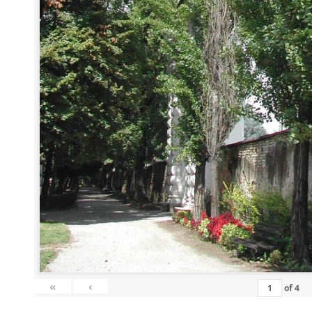
«
‹
of
4