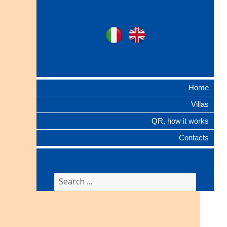
Ville Gentilizie
Ita
Eng
Lombarde
Home
Villas
QR, how it works
Contacts
Search
for: