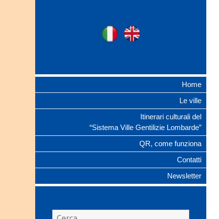
Ville Gentilizie
Ita
Eng
Lombarde
Home
Le ville
Itinerari culturali del
“Sistema Ville Gentilizie Lombarde”
QR, come funziona
Contatti
Newsletter
Ricerca