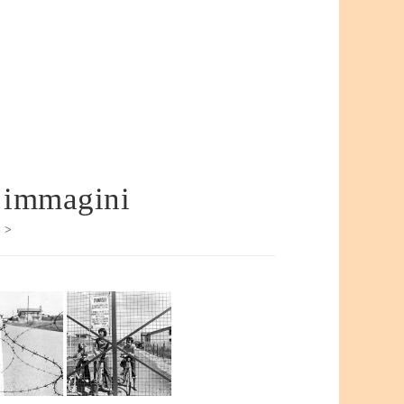
– immagini
i
>