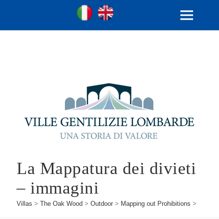
Ville Gentilizie Lombarde
Ita
Eng
MENU
AND
WIDGETS
La Mappatura dei divieti
– immagini
Villas
>
The Oak Wood
>
Outdoor
>
Mapping out Prohibitions
>