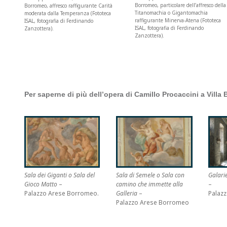
Borromeo, particolare dell’affresco della
Borromeo, affresco raffigurante Carità
Titanomachia o Gigantomachia
moderata dalla Temperanza (Fototeca
raffigurante Minerva-Atena (Fototeca
ISAL, fotografia di Ferdinando
ISAL, fotografia di Ferdinando
Zanzottera).
Zanzottera).
Per saperne di più dell’opera di Camillo Procaccini a Villa 
Sala di Semele o Sala con
Galari
Sala dei Giganti o Sala del
camino che immette alla
–
Gioco Matto
–
Galleria
–
Palaz
Palazzo Arese Borromeo.
Palazzo Arese Borromeo