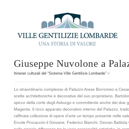
Giuseppe Nuvolone a Pala
Itinerari culturali del “Sistema Ville Gentilizie Lombarde”
>
Lo straordinario complesso di Palazzo Arese Borromeo a Cesa
scelte architettoniche e decorative del suo proprietario, Barto
spicco della corte degli Asburgo e committente anche dei due gran
Magenta. Il ricco apparato decorativo interno del Palazzo, tradott
raffinata collezione di opere d’arte un tempo presente nelle sale,
Ercole Procaccini il Giovane, Federico Bianchi, Giovan Battist
nelle singole differenze tra le varie personalità artistiche, la c