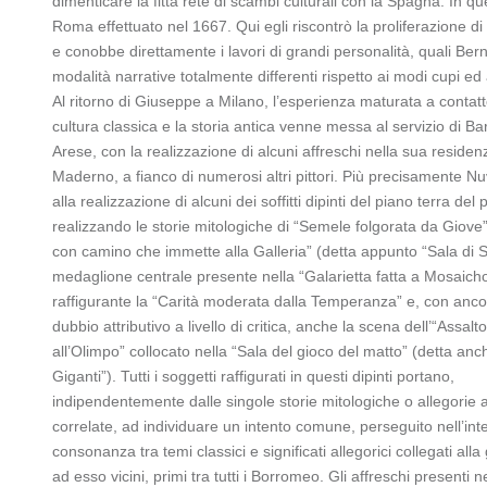
dimenticare la fitta rete di scambi culturali con la Spagna. In q
Roma effettuato nel 1667. Qui egli riscontrò la proliferazione di
e conobbe direttamente i lavori di grandi personalità, quali Ber
modalità narrative totalmente differenti rispetto ai modi cupi ed
Al ritorno di Giuseppe a Milano, l’esperienza maturata a contatt
cultura classica e la storia antica venne messa al servizio di B
Arese, con la realizzazione di alcuni affreschi nella sua reside
Maderno, a fianco di numerosi altri pittori. Più precisamente N
alla realizzazione di alcuni dei soffitti dipinti del piano terra del 
realizzando le storie mitologiche di “Semele folgorata da Giove”
con camino che immette alla Galleria” (detta appunto “Sala di S
medaglione centrale presente nella “Galarietta fatta a Mosaicho
raffigurante la “Carità moderata dalla Temperanza” e, con anc
dubbio attributivo a livello di critica, anche la scena dell’“Assalt
all’Olimpo” collocato nella “Sala del gioco del matto” (detta anc
Giganti”). Tutti i soggetti raffigurati in questi dipinti portano,
indipendentemente dalle singole storie mitologiche o allegorie 
correlate, ad individuare un intento comune, perseguito nell’int
consonanza tra temi classici e significati allegorici collegati alla
ad esso vicini, primi tra tutti i Borromeo. Gli affreschi presenti ne