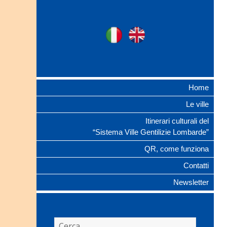
Ville Gentilizie
Ita
Eng
Lombarde
Home
Le ville
Itinerari culturali del
“Sistema Ville Gentilizie Lombarde”
QR, come funziona
Contatti
Newsletter
Ricerca