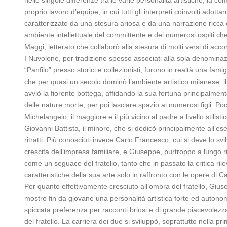
proprio lavoro d’equipe, in cui tutti gli interpreti coinvolti ado
caratterizzato da una stesura ariosa e da una narrazione ricca e
ambiente intellettuale del committente e dei numerosi ospiti che
Maggi, letterato che collaborò alla stesura di molti versi di acc
I Nuvolone, per tradizione spesso associati alla sola denominaz
“Panfilo” presso storici e collezionisti, furono in realtà una famigli
che per quasi un secolo dominò l’ambiente artistico milanese: il
avviò la fiorente bottega, affidando la sua fortuna principalmen
delle nature morte, per poi lasciare spazio ai numerosi figli. Po
Michelangelo, il maggiore e il più vicino al padre a livello stilistic
Giovanni Battista, il minore, che si dedicò principalmente all’es
ritratti. Più conosciuti invece Carlo Francesco, cui si deve lo svi
crescita dell’impresa familiare, e Giuseppe, purtroppo a lungo r
come un seguace del fratello, tanto che in passato la critica rile
caratteristiche della sua arte solo in raffronto con le opere di 
Per quanto effettivamente cresciuto all’ombra del fratello, Giu
mostrò fin da giovane una personalità artistica forte ed aut
spiccata preferenza per racconti briosi e di grande piacevolezz
del fratello. La carriera dei due si sviluppò, soprattutto nella p