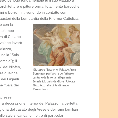
uesto periodo fondamentale fu il suo viaggio a
 architetture e pitture ormai totalmente barocche
nini e Borromini, venendo in contatto con
 austeri della Lombardia della Riforma Cattolica.
o con la
artolomeo
nza di Cesano
uvolone lavorò
palazzo,
 nella “Sala
emele”); il
” del Ninfeo,
Giuseppe Nuvolone, Palazzo Arese
ora qualche
Borromeo, particolare dell’affresco
centrale della volta raffigurante
o dei Giganti
Semele folgorata da Giove (Fototeca
he “Sala dei
ISAL, fotografia di Ferdinando
Zanzottera)
ad esse
era decorazione interna del Palazzo: la perfetta
 gloria del casato degli Arese e dei rami familiari
lle sale si caricano inoltre di particolari