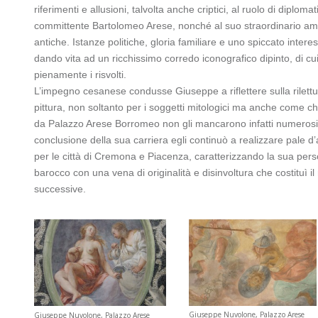
riferimenti e allusioni, talvolta anche criptici, al ruolo di diplo
committente Bartolomeo Arese, nonché al suo straordinario amore
antiche. Istanze politiche, gloria familiare e uno spiccato intere
dando vita ad un ricchissimo corredo iconografico dipinto, di cu
pienamente i risvolti.
L’impegno cesanese condusse Giuseppe a riflettere sulla rilettu
pittura, non soltanto per i soggetti mitologici ma anche come ch
da Palazzo Arese Borromeo non gli mancarono infatti numerosi co
conclusione della sua carriera egli continuò a realizzare pale d’al
per le città di Cremona e Piacenza, caratterizzando la sua pers
barocco con una vena di originalità e disinvoltura che costituì il m
successive.
Giuseppe Nuvolone, Palazzo Arese
Giuseppe Nuvolone, Palazzo Arese