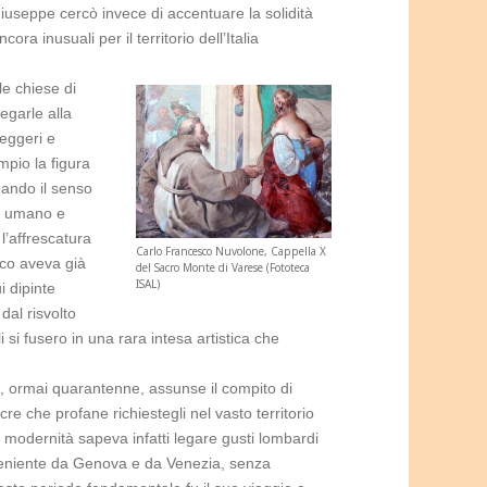
useppe cercò invece di accentuare la solidità
a inusuali per il territorio dell’Italia
le chiese di
egarle alla
leggeri e
mpio la figura
eando il senso
iù umano e
’affrescatura
Carlo Francesco Nuvolone, Cappella X
co aveva già
del Sacro Monte di Varese (Fototeca
ISAL)
i dipinte
dal risvolto
si fusero in una rara intesa artistica che
 ormai quarantenne, assunse il compito di
e che profane richiestegli nel vasto territorio
a modernità sapeva infatti legare gusti lombardi
roveniente da Genova e da Venezia, senza