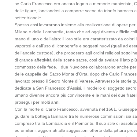
se Carlo Francesco era ancora legato a memorie manieriste, Gi
delle figure, lanciandosi a comporre scene da trionfo barocco ancor
settentrionale.
Spesso essi lavorarono insieme alla realizzazione di opere per 
Milano e della Lombardia, tanto che ad oggi diventa difficile coll
mano di uno o dell’altro: il loro stile era caratterizzato da colori 
vaporosi e dall’uso di iconografie e soggetti nuovi (quali ad ese
dell’angelo custode), che proposero agli ordini religiosi sottolin
di grande affettività delle scene sacre, così da svelare il lato p
commosso della fede. I due Nuvolone collaborarono anche per l
delle cappelle del Sacro Monte d’Orta, dopo che Carlo Frances
lavorato presso il Sacro Monte di Varese. Attraverso le storie qu
dedicate a San Francesco d’Assisi, il modello di soggetto sacro 
umano divenne ancora più convincente e le mani dei due fratelli 
proseguì per molti anni.
Con la morte di Carlo Francesco, avvenuta nel 1661, Giuseppe,
guidare la bottega familiare tra le numerose commissioni sia sacr
compreso tra la Lombardia e il Piemonte. Il suo stile di assolut
ed emiliani, aggiornati alle suggestioni offerte dalla pittura p