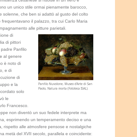
ttarono un unico stile ormai pienamente barocco,
 solenne, che ben si adattò al gusto del colto
 frequentavano il palazzo, tra cui Carlo Maria
ompagnamento alle pitture parietali.
ione di
a di pittori
 padre Panfilo
te al genere
co è noto di
o, e di
ecuzione di
Panfilo Nuvolone, Museo d’Arte di San
luppo e la
Paolo, Natura morta (Fototeca ISAL).
icordato solo
vò le
Carlo Francesco.
seppe non diventò un suo fedele interprete ma
onoma, esprimendo un temperamento deciso e una
a, rispetto alle atmosfere pensose e nostalgiche
rima metà del XVII secolo, parallela e coincidente: