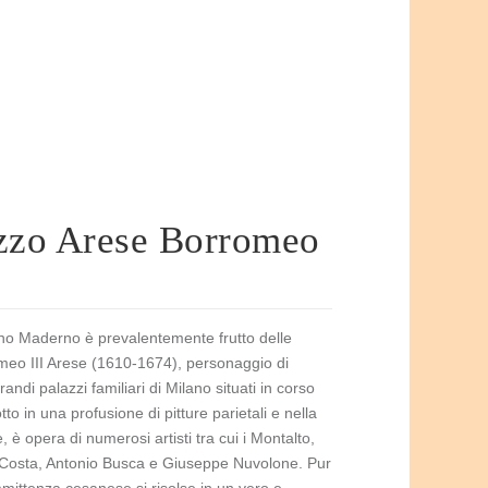
zzo Arese Borromeo
no Maderno è prevalentemente frutto delle
lomeo III Arese (1610-1674), personaggio di
di palazzi familiari di Milano situati in corso
o in una profusione di pitture parietali e nella
 è opera di numerosi artisti tra cui i Montalto,
a Costa, Antonio Busca e Giuseppe Nuvolone. Pur
ommittenza cesanese si risolse in un vero e