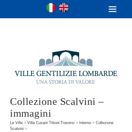
Ville Gentilizie Lombarde
Ita
Eng
MENU
E
WIDGET
Collezione Scalvini –
immagini
Le Ville
>
Villa Cusani Tittoni Traversi
>
Interno
>
Collezione
Scalvini
>