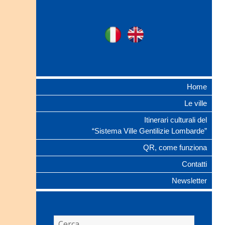
Ville Gentilizie
Ita
Eng
Lombarde
Home
Le ville
Itinerari culturali del
“Sistema Ville Gentilizie Lombarde”
QR, come funziona
Contatti
Newsletter
Ricerca