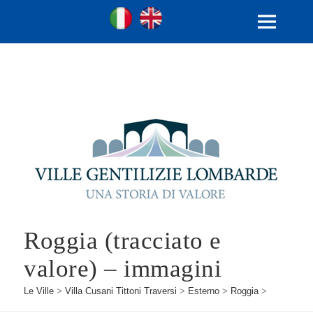
Ville Gentilizie Lombarde
Ita
Eng
MENU
E
WIDGET
Roggia (tracciato e
valore) – immagini
Le Ville
>
Villa Cusani Tittoni Traversi
>
Esterno
>
Roggia
>