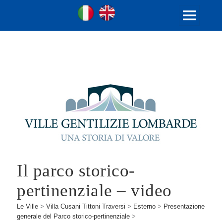
Ville Gentilizie Lombarde
Ita
Eng
MENU
E
WIDGET
Il parco storico-
pertinenziale – video
Le Ville
>
Villa Cusani Tittoni Traversi
>
Esterno
>
Presentazione
generale del Parco storico-pertinenziale
>