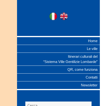
Ville Gentilizie
Ita
Eng
Lombarde
Home
Le ville
Itinerari culturali del
“Sistema Ville Gentilizie Lombarde”
QR, come funziona
Contatti
Newsletter
Ricerca