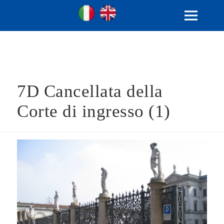
Ville Gentilizie Lombarde
Ita
Eng
MENU
E
WIDGET
7D Cancellata della
Corte di ingresso (1)