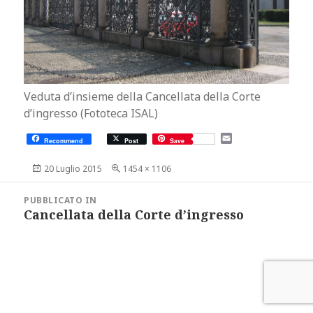
Veduta d’insieme della Cancellata della Corte
d’ingresso (Fototeca ISAL)
E
Recommend
Post
Save
m
a
Scritto
Dimensione
20 Luglio 2015
1454 × 1106
i
il
reale
l
Navigazione
articoli
PUBBLICATO IN
Cancellata della Corte d’ingresso