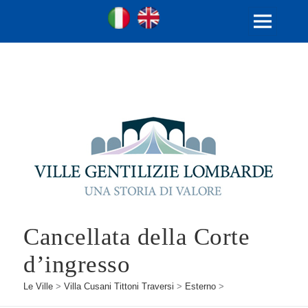
Ville Gentilizie Lombarde
Ita
Eng
MENU
E
WIDGET
Cancellata della Corte
d’ingresso
Le Ville
>
Villa Cusani Tittoni Traversi
>
Esterno
>