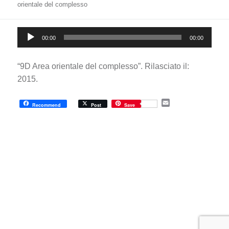
orientale del complesso
Audio
00:00
00:00
Player
“9D Area orientale del complesso”. Rilasciato il:
2015.
E
Recommend
Post
Save
m
a
i
l