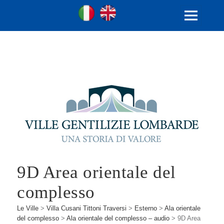
Ville Gentilizie Lombarde
Ita
Eng
MENU
E
WIDGET
9D Area orientale del
complesso
Le Ville
>
Villa Cusani Tittoni Traversi
>
Esterno
>
Ala orientale
del complesso
>
Ala orientale del complesso – audio
>
9D Area