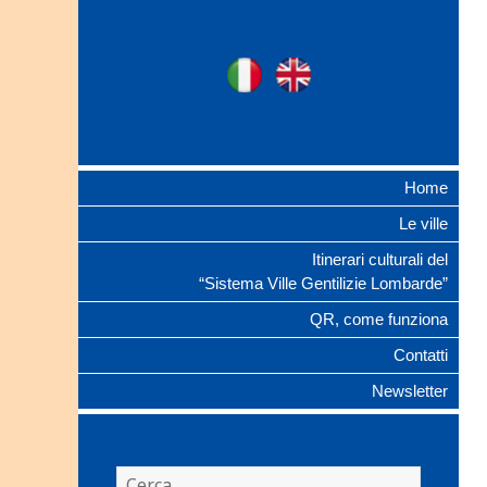
Ville Gentilizie
Ita
Eng
Lombarde
Home
Le ville
Itinerari culturali del
“Sistema Ville Gentilizie Lombarde”
QR, come funziona
Contatti
Newsletter
Ricerca