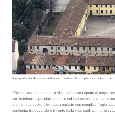
Fotografia da elicottero dell’area orientale del complesso architettonico d
L’ala sul lato orientale della villa, più bassa rispetto al corpo ce
cortile minore, speculare a quello sul lato occidentale. La succe
archi a tutto sesto, alternate a paraste con semplice fregio, su u
continuità tra quest’ala e il fronte della villa; sugli altri lati si