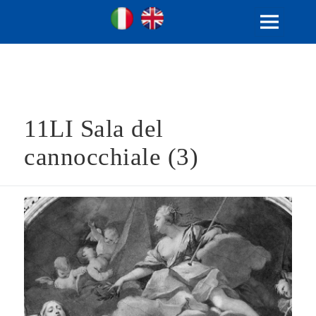
Ville Gentilizie Lombarde
Ita
Eng
MENU
E
WIDGET
11LI Sala del
cannocchiale (3)