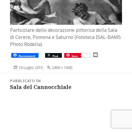
Particolare dello decorazione pittorica della Sala
di Cerere, Pomona e Saturno (Fototeca ISAL-BAMS
Photo Rodella)
E
Recommend
Post
Save
m
a
Scritto
Dimensione
16 Luglio 2015
2400 × 1600
i
il
reale
l
Navigazione
articoli
PUBBLICATO IN
Sala del Cannocchiale