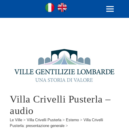
Ville Gentilizie Lombarde
Ita
Eng
MENU
E
WIDGET
Villa Crivelli Pusterla –
audio
Le Ville
>
Villa Crivelli Pusterla
>
Esterno
>
Villa Crivelli
Pusterla: presentazione generale
>