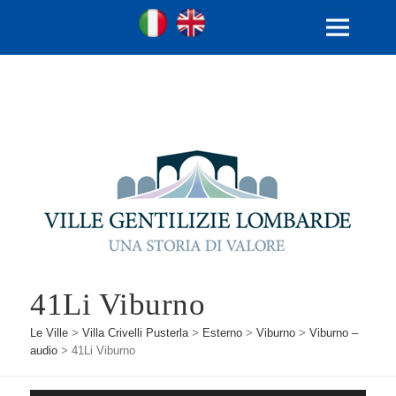
Ville Gentilizie Lombarde
Ita
Eng
MENU
E
WIDGET
41Li Viburno
Le Ville
>
Villa Crivelli Pusterla
>
Esterno
>
Viburno
>
Viburno –
audio
>
41Li Viburno
Audio