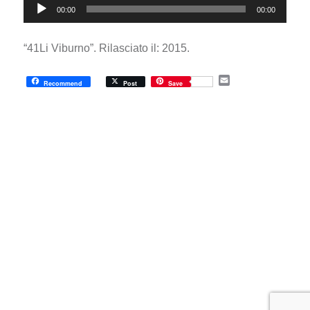
00:00
00:00
Player
“41Li Viburno”. Rilasciato il: 2015.
E
Recommend
Post
Save
m
a
i
l