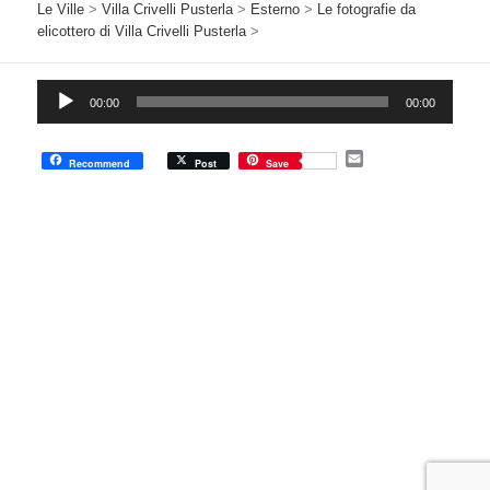
Le Ville
>
Villa Crivelli Pusterla
>
Esterno
>
Le fotografie da
elicottero di Villa Crivelli Pusterla
>
Audio
00:00
00:00
Player
E
Recommend
Post
Save
m
a
i
l