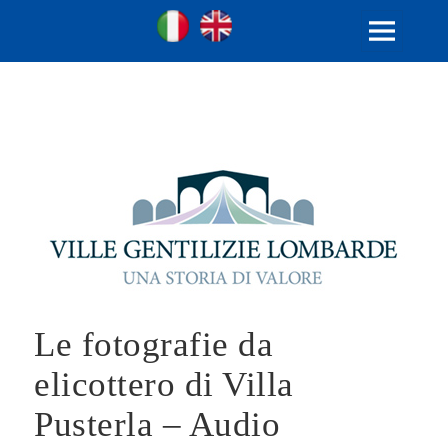
Ville Gentilizie Lombarde
Ita
Eng
MENU
E
WIDGET
Le fotografie da
elicottero di Villa
Pusterla – Audio