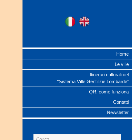
Ville Gentilizie
Ita
Eng
Lombarde
Home
Le ville
Itinerari culturali del
“Sistema Ville Gentilizie Lombarde”
QR, come funziona
Contatti
Newsletter
Ricerca