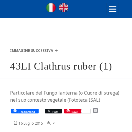
Ville Gentilizie Lombarde
Ita
Eng
MENU
E
WIDGET
IMMAGINE SUCCESSIVA
43LI Clathrus ruber (1)
Particolare del Fungo lanterna (o Cuore di strega)
nel suo contesto vegetale (Fototeca ISAL)
E
Recommend
Post
Save
m
a
Scritto
Dimensione
16 Luglio 2015
×
i
il
reale
l
Navigazione