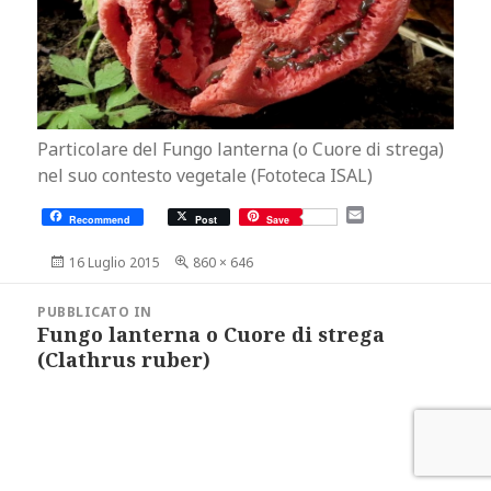
Particolare del Fungo lanterna (o Cuore di strega)
nel suo contesto vegetale (Fototeca ISAL)
E
Recommend
Post
Save
m
a
Scritto
Dimensione
16 Luglio 2015
860 × 646
i
il
reale
l
Navigazione
articoli
PUBBLICATO IN
Fungo lanterna o Cuore di strega
(Clathrus ruber)