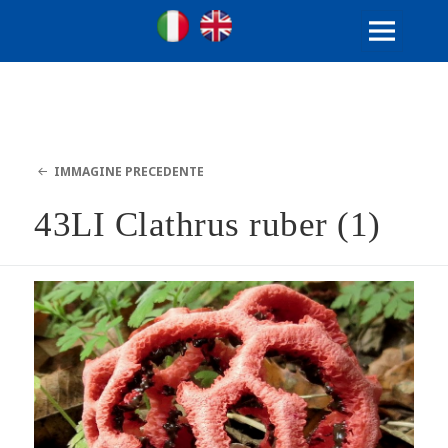
Ville Gentilizie Lombarde
Ita
Eng
MENU
E
WIDGET
IMMAGINE PRECEDENTE
43LI Clathrus ruber (1)