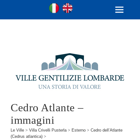
Ville Gentilizie Lombarde
Ita
Eng
MENU
E
WIDGET
Cedro Atlante –
immagini
Le Ville
>
Villa Crivelli Pusterla
>
Esterno
>
Cedro dell’Atlante
(Cedrus atlantica)
>