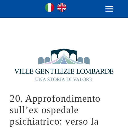
Ville Gentilizie Lombarde
Ita
Eng
MENU
E
WIDGET
20. Approfondimento
sull’ex ospedale
psichiatrico: verso la