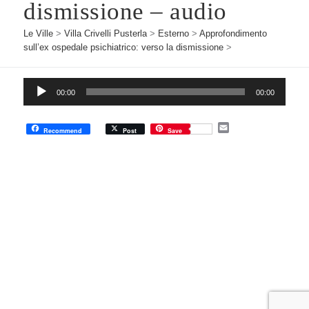
dismissione – audio
Le Ville
>
Villa Crivelli Pusterla
>
Esterno
>
Approfondimento
sull’ex ospedale psichiatrico: verso la dismissione
>
Audio
00:00
00:00
Player
E
Recommend
Post
Save
m
a
i
l