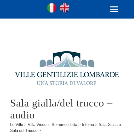
Ville Gentilizie Lombarde
Ita
Eng
MENU
E
WIDGET
Sala gialla/del trucco –
audio
Le Ville
>
Villa Visconti Borromeo Litta
>
Interno
>
Sala Gialla o
Sala del Trucco
>