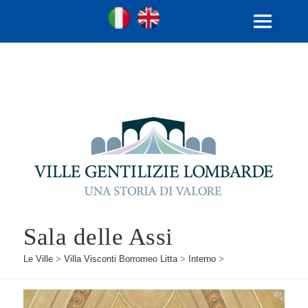
Ville Gentilizie Lombarde
Ita
Eng
MENU
E
WIDGET
Sala delle Assi
Le Ville
>
Villa Visconti Borromeo Litta
>
Interno
>