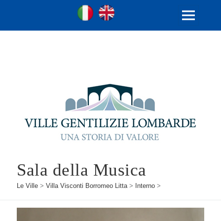
Ville Gentilizie Lombarde
Ita
Eng
MENU
E
WIDGET
Sala della Musica
Le Ville
>
Villa Visconti Borromeo Litta
>
Interno
>