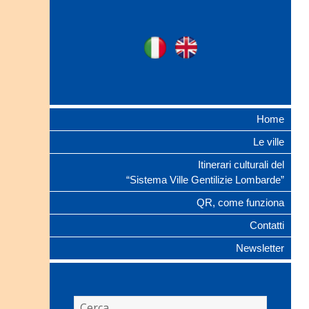
Ville Gentilizie
Ita
Eng
Lombarde
Home
Le ville
Itinerari culturali del
“Sistema Ville Gentilizie Lombarde”
QR, come funziona
Contatti
Newsletter
Ricerca