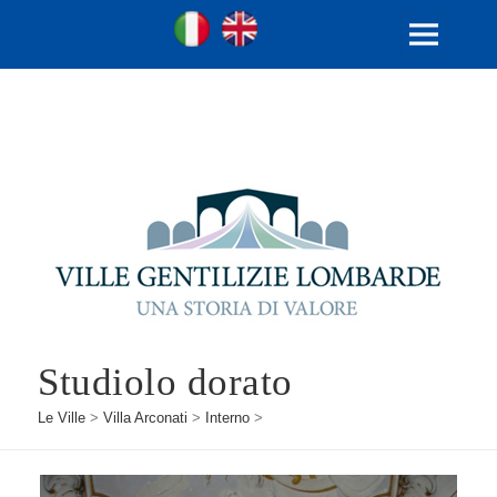
Ville Gentilizie Lombarde
Ita
Eng
MENU
E
WIDGET
Studiolo dorato
Le Ville
>
Villa Arconati
>
Interno
>