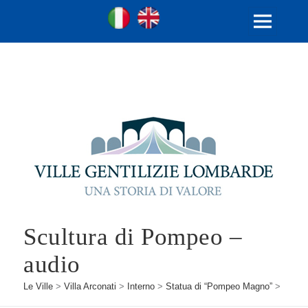
Ville Gentilizie Lombarde
Ita
Eng
MENU
E
WIDGET
Scultura di Pompeo –
audio
Le Ville
>
Villa Arconati
>
Interno
>
Statua di “Pompeo Magno”
>