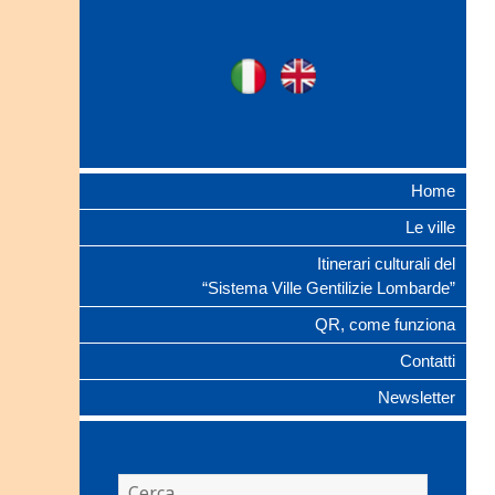
Ville Gentilizie
Ita
Eng
Lombarde
Home
Le ville
Itinerari culturali del
“Sistema Ville Gentilizie Lombarde”
QR, come funziona
Contatti
Newsletter
Ricerca