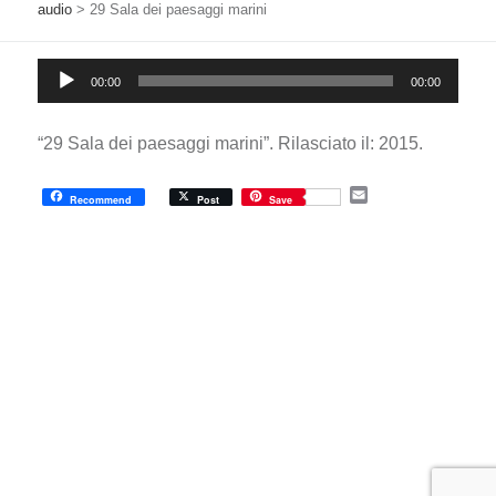
audio
>
29 Sala dei paesaggi marini
Audio
00:00
00:00
Player
“29 Sala dei paesaggi marini”. Rilasciato il: 2015.
E
Recommend
Post
Save
m
a
i
l