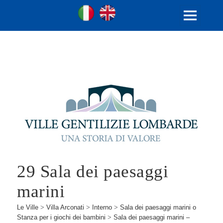
Ville Gentilizie Lombarde
Ita
Eng
MENU
E
WIDGET
29 Sala dei paesaggi
marini
Le Ville
>
Villa Arconati
>
Interno
>
Sala dei paesaggi marini o
Stanza per i giochi dei bambini
>
Sala dei paesaggi marini –