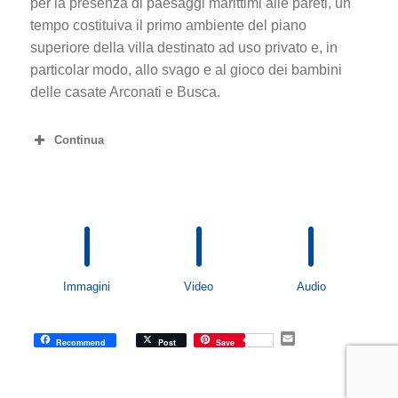
per la presenza di paesaggi marittimi alle pareti, un
tempo costituiva il primo ambiente del piano
superiore della villa destinato ad uso privato e, in
particolar modo, allo svago e al gioco dei bambini
delle casate Arconati e Busca.
Continua
Immagini
Video
Audio
E
Recommend
Post
Save
m
a
i
l