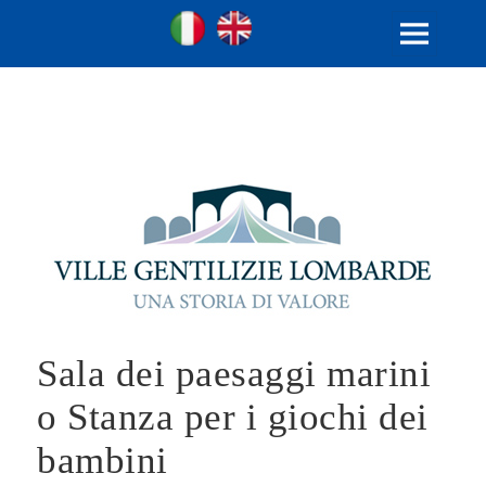
Ville Gentilizie Lombarde
Ita
Eng
MENU
E
WIDGET
Sala dei paesaggi marini
o Stanza per i giochi dei
bambini