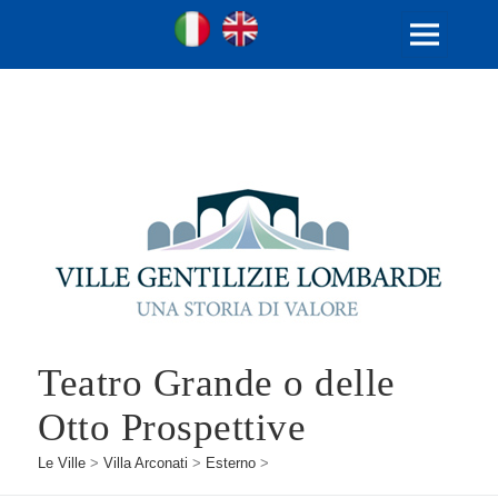
Ville Gentilizie Lombarde
Ita
Eng
MENU
E
WIDGET
Teatro Grande o delle
Otto Prospettive
Le Ville
>
Villa Arconati
>
Esterno
>