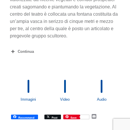
creati sagomando e piantumando la vegetazione. Al
centro del teatro è collocata una fontana costituita da
un’ampia vasca in serizzo di cinque metri e mezzo
per tre, al centro della quale è posto un articolato e
pregevole gruppo scultoreo.
Continua
Immagini
Video
Audio
E
Recommend
Post
Save
m
a