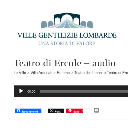
Teatro di Ercole – audio
Le Ville
>
Villa Arconati
>
Esterno
>
Teatro dei Limoni o Teatro di Erc
Audio
00:00
Player
E
Recommend
Post
Save
m
a
i