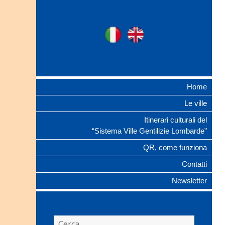
Ville Gentilizie
Ita
Eng
Lombarde
Home
Le ville
Itinerari culturali del
“Sistema Ville Gentilizie Lombarde”
QR, come funziona
Contatti
Newsletter
Ricerca