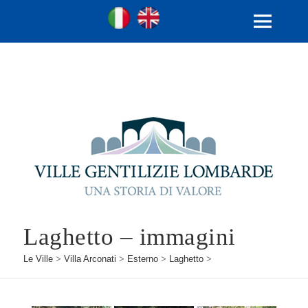
Ville Gentilizie Lombarde
Ita
Eng
MENU
E
WIDGET
Laghetto – immagini
Le Ville
>
Villa Arconati
>
Esterno
>
Laghetto
>