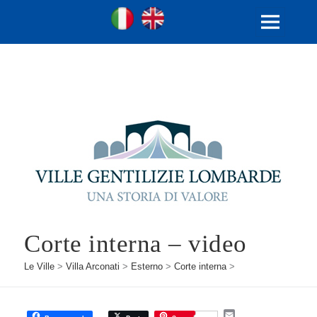
Ville Gentilizie Lombarde
Ita
Eng
MENU
E
WIDGET
Corte interna – video
Le Ville
>
Villa Arconati
>
Esterno
>
Corte interna
>
E