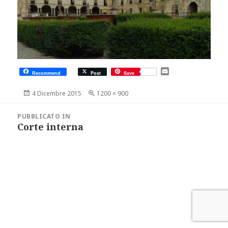
E
Recommend
Post
Save
m
a
Scritto
Dimensione
4 Dicembre 2015
1200 × 900
i
il
reale
l
Navigazione
articoli
PUBBLICATO IN
Corte interna