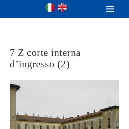
Ville Gentilizie Lombarde
Ita
Eng
MENU
E
WIDGET
7 Z corte interna
d’ingresso (2)