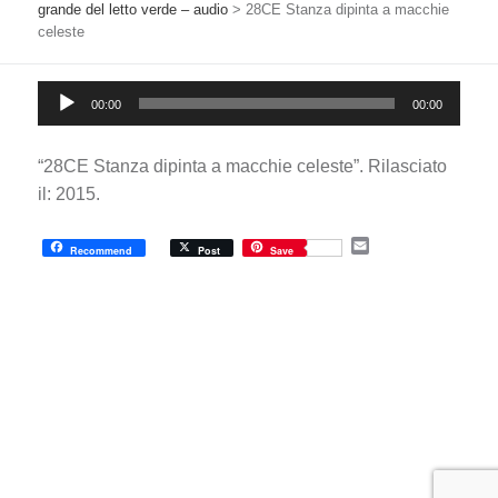
grande del letto verde – audio
>
28CE Stanza dipinta a macchie
celeste
Audio
00:00
00:00
Player
“28CE Stanza dipinta a macchie celeste”. Rilasciato
il: 2015.
E
Recommend
Post
Save
m
a
i
l