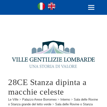
Ville Gentilizie Lombarde
Ita
Eng
MENU
E
WIDGET
28CE Stanza dipinta a
macchie celeste
Le Ville
>
Palazzo Arese Borromeo
>
Interno
>
Sala delle Rovine
o Stanza grande del letto verde
>
Sala delle Rovine o Stanza