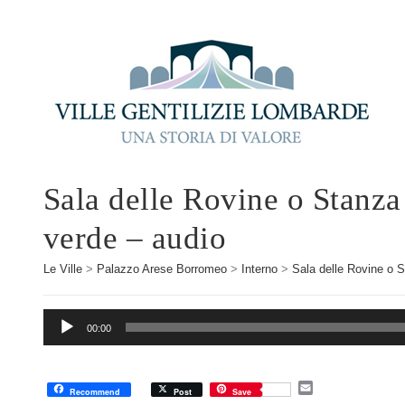
Sala delle Rovine o Stanza 
verde – audio
Le Ville
>
Palazzo Arese Borromeo
>
Interno
>
Sala delle Rovine o S
Audio
00:00
Player
E
Recommend
Post
Save
m