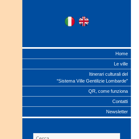
Ville Gentilizie
Ita
Eng
Lombarde
Home
Le ville
Itinerari culturali del
“Sistema Ville Gentilizie Lombarde”
QR, come funziona
Contatti
Newsletter
Ricerca