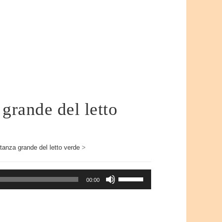
grande del letto
tanza grande del letto verde
>
Usa
00:00
i
tasti